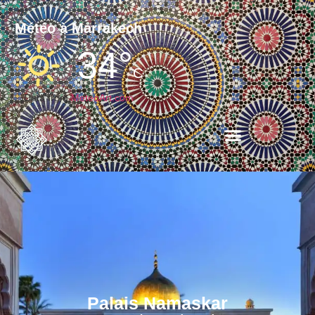
Météo à Marrakech
34°
C
Data from
MeteoArt.com
Palais Namaskar