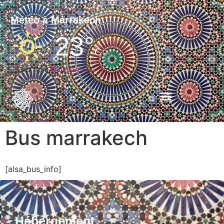
Météo à Marrakech
23°
C
Data from
MeteoArt.com
Bus marrakech
[alsa_bus_info]
Hébergement