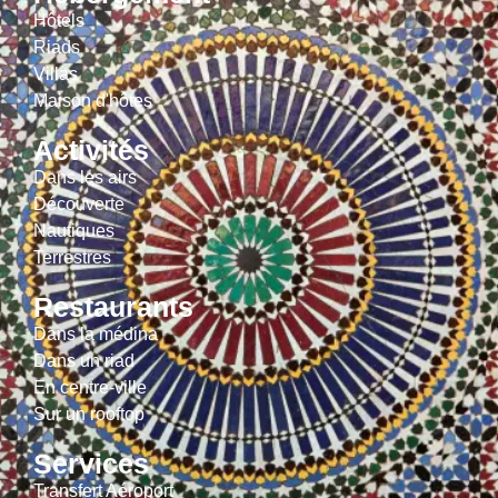
Hôtels
Riads
Villas
Maison d'hôtes
Activités
Dans les airs
Découverte
Nautiques
Terrestres
Restaurants
Dans la médina
Dans un riad
En centre-ville
Sur un rooftop
Services
Transfert Aéroport