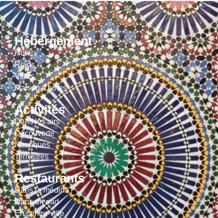
Hébergement
Hôtels
Riads
Villas
Maison d'hôtes
Activités
Dans les airs
Découverte
Nautiques
Terrestres
Restaurants
Dans la médina
Dans un riad
En centre-ville