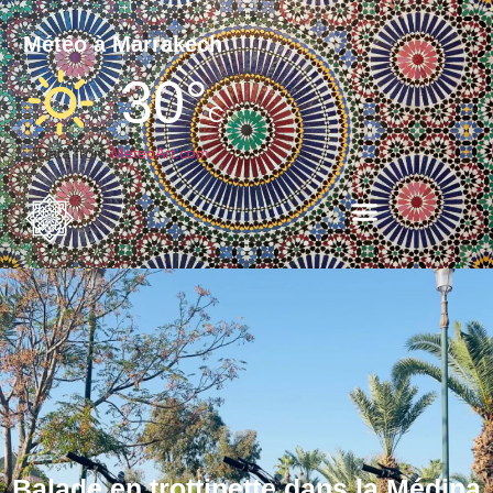
Météo à Marrakech
30°
C
Data from
MeteoArt.com
Balade en trottinette dans la Médina