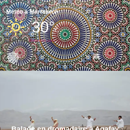
Météo à Marrakech
30°
C
Data from
MeteoArt.com
Balade en dromadaire à Agafay