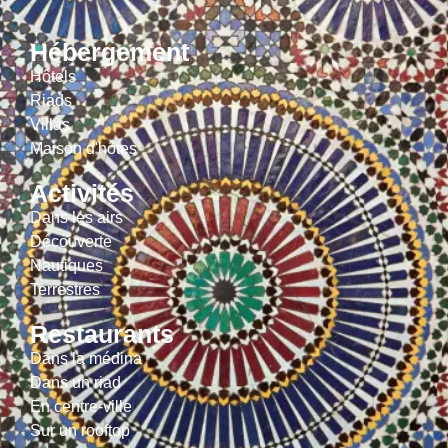
Hébergement
Hôtels
Riads
Villas
Maison d'hôtes
Activités
Dans les airs
Découverte
Nautiques
Terrestres
Restaurants
Dans la médina
Dans un riad
En centre-ville
Sur un rooftop